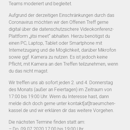
Teams moderiert und begleitet.
Aufgrund der derzeitigen Einschränkungen durch das
Coronavirus möchten wir den Offenen Treff gerne
digital über die datenschutzsichere Videokonferenz-
Plattform „jitsi meet“ abhalten. Hierzu benötigst du
einen PC, Laptop, Tablet oder Smartphone mit
Internetzugang und die Möglichkeit, darüber Mikrofon
sowie ggf. Kamera zu nutzen. Es ist jedoch keine
Pflicht, mit Kamera an den Treffen teilzunehmen, wenn
du das nicht magst.
Wir treffen uns ab sofort jeden 2. und 4. Donnerstag
des Monats (außer an Feiertagen) im Zeitraum von
17:00 bis 19:00 Uhr. Wenn du Interesse hast, dann
melde dich doch gerne unter
kontakt[at]traeumchen-
kassel.de
und wir erklären dir das weitere Vorgehen.
Die nächsten Termine finden statt am:
– Do, 09.07.2020 17:00 bis 19:00 Uhr