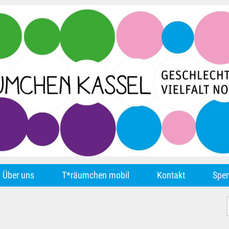
Über uns
T*räumchen mobil
Kontakt
Spe