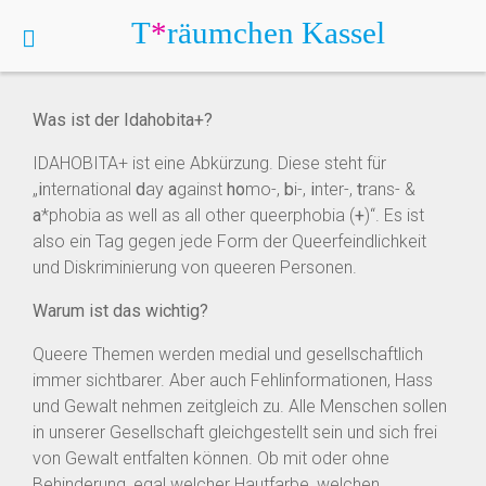
T
*
räumchen
Kassel
IDAHOBITA+ 2025
Was ist der Idahobita+?
IDAHOBITA+ ist eine Abkürzung. Diese steht für
„
i
nternational
d
ay
a
gainst
ho
mo-,
b
i-,
i
nter-,
t
rans- &
a
*phobia as well as all other queerphobia (
+
)“. Es ist
also ein Tag gegen jede Form der Queerfeindlichkeit
und Diskriminierung von queeren Personen.
Warum ist das wichtig?
Queere Themen werden medial und gesellschaftlich
immer sichtbarer. Aber auch Fehlinformationen, Hass
und Gewalt nehmen zeitgleich zu. Alle Menschen sollen
in unserer Gesellschaft gleichgestellt sein und sich frei
von Gewalt entfalten können. Ob mit oder ohne
Behinderung, egal welcher Hautfarbe, welchen