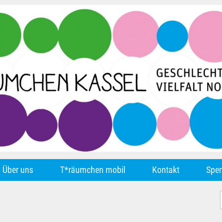
Über uns
T*räumchen mobil
Kontakt
Spe