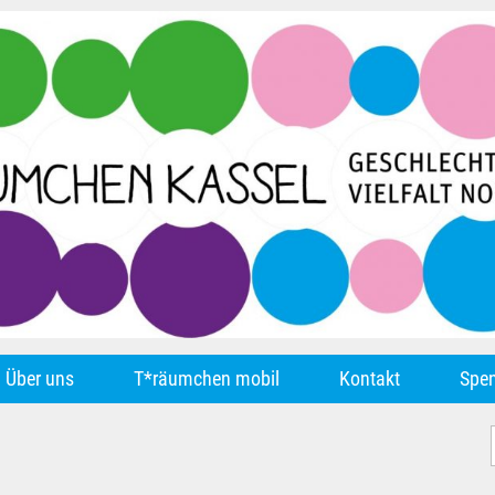
Über uns
T*räumchen mobil
Kontakt
Spe