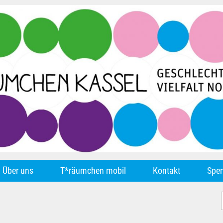
Über uns
T*räumchen mobil
Kontakt
Spe