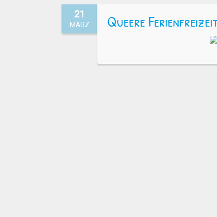
21
Queere Ferienfreizei
MÄRZ