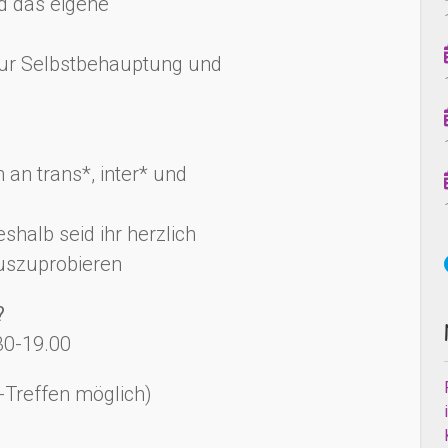
d das eigene
ur Selbstbehauptung und
 an trans*, inter* und
shalb seid ihr herzlich
auszuprobieren
?
30-19.00
e-Treffen möglich)