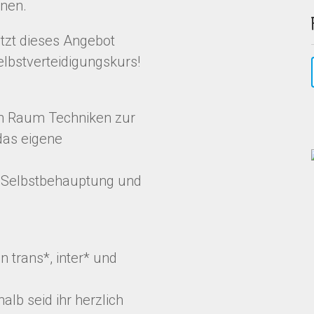
onen.
etzt dieses Angebot
lbstverteidigungskurs!
en Raum Techniken zur
das eigene
 Selbstbehauptung und
n trans*, inter* und
alb seid ihr herzlich