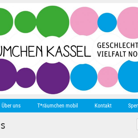
Über uns
T*räumchen mobil
Kontakt
Spe
rs